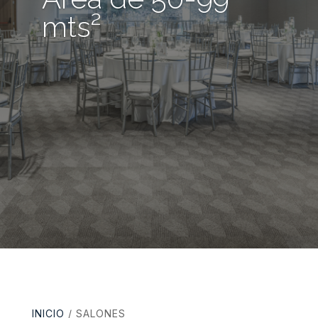
mts²
INICIO
/ SALONES