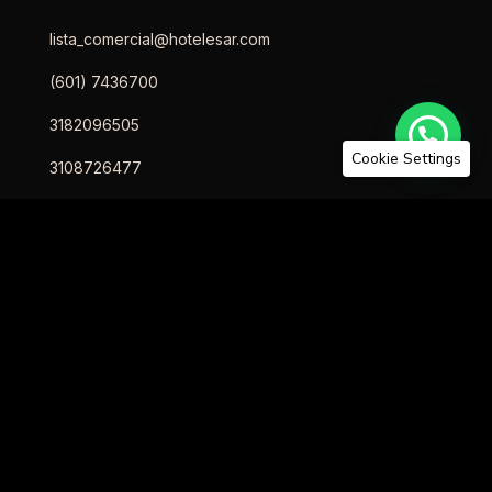
lista_comercial@hotelesar.com
(601) 7436700
3182096505
Cookie Settings
3108726477
3125636132
SOLICITA TU COTIZACIÓN