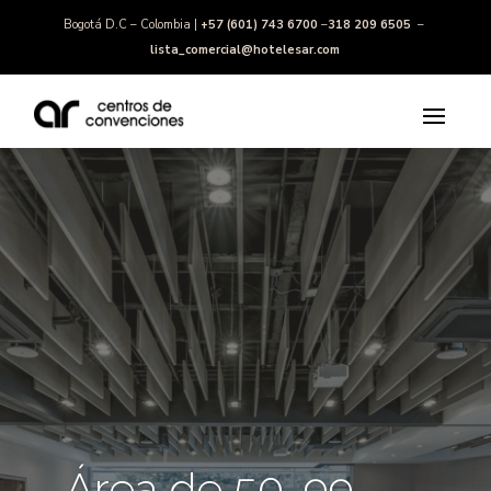
Bogotá D.C – Colombia |
+57 (601) 743 6700
–
318 209 6505
–
lista_comercial@hotelesar.com
Área de 50-99